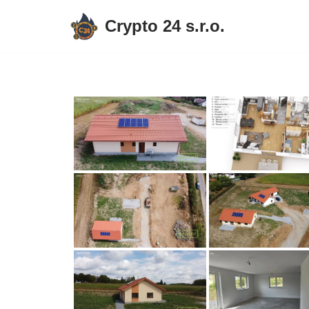
Crypto 24 s.r.o.
Přeskočit
na
obsah