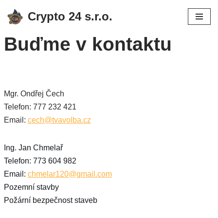
Crypto 24 s.r.o.
Přeskočit
Buďme v kontaktu
na
obsah
Mgr. Ondřej Čech
Telefon: 777 232 421
Email:
cech@tvavolba.cz
Ing. Jan Chmelař
Telefon: 773 604 982
Email:
chmelar120@gmail.com
Pozemní stavby
Požární bezpečnost staveb